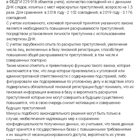
в ФБДГИ 229 918 объектов учета), количество совпадений их с данными
ДНК следов, изъятых с мест нераскрытых преступлений, возросло на 1,5
раза. Для сравнения: в 2018 году - 2 102 совпадений, в 2019 году - 3 176
совпадений.
С учетом изложенного, ключевой причиной принятия указанного закона
является необходимость повышения раскрываемости преступлений,
посредством установления личности преступника с использованием
экспертизы ДНК.
С учетом зарубежного опыта по раскрытию преступлений, увеличение
числа лиц, включенных в базу геномной регистрации, способствует
повышению общей раскрываемости преступлений, в том числе и
совершенных повторно.
Также можно отметить и превентивную функцию такого закона, которая
заключается в том, что лица которые привлекались к уголовной или
административной ответственности с содержанием под стражей, либо
фигурировали как подозреваемые по уголовному делу и вследствие этого
подвергались обязательной геномной регистрации будут понимать, что их
геномная информация внесена в базу и вероятность раскрытия
преступлений которые они могут совершить в будущем существенно
повышается, что в свою очередь снизит мотивацию к совершению
будущих преступлений.
Минусы подобного законодательного решения могут быть только в
случае, необеспечения надлежащих мер к сохранению
конфиденциальности полученных данных, но учитывая, что такие данные
будут хранится в государственных базах с повышенными требованиями
к их защите от несанкционированного доступа, вероятность их утечек