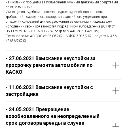
начислению проценты за пользование чужими денежными средствами
по ст. 395 ГК РФ.
Имеющаяся судебная практика, подтверждает обоснованность
требований подрядчика о возврате гарантийного удержания при
отпадении оснований для его удержания заказчиком и надлежащем
исполнении своих обязанностей подрядчиком (Определение ВС РФ от
06.11.2020 N 305-ЭС20-17269 по делу N А40-267104/2019;
Постановление АС СЗО от 02.06.2021 N Ф07-5095/2021 по делу N А56-
42656/2020).
- 27.06.2021 Взыскание неустойки за
просрочку ремонта автомобиля по
КАСКО
- 11.06.2021 Взыскание неустойки с
застройщика
- 24.05.2021 Прекращение
возобновленного на неопределенный
срок договора аренды в случае