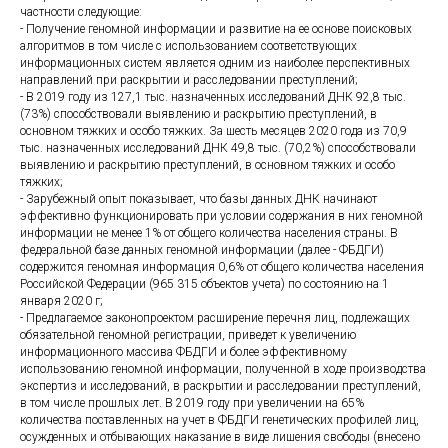
частности следующие:
- Получение геномной информации и развитие на ее основе поисковых
алгоритмов в том числе с использованием соответствующих
информационных систем является одним из наиболее перспективных
направлений при раскрытии и расследовании преступлений;
- В 2019 году из 127,1 тыс. назначенных исследований ДНК 92,8 тыс.
(73%) способствовали выявлению и раскрытию преступлений, в
основном тяжких и особо тяжких. За шесть месяцев 2020 года из 70,9
тыс. назначенных исследований ДНК 49,8 тыс. (70,2%) способствовали
выявлению и раскрытию преступлений, в основном тяжких и особо
тяжких;
- Зарубежный опыт показывает, что базы данных ДНК начинают
эффективно функционировать при условии содержания в них геномной
информации не менее 1% от общего количества населения страны. В
федеральной базе данных геномной информации (далее - ФБДГИ)
содержится геномная информация 0,6% от общего количества населения
Российской Федерации (965 315 объектов учета) по состоянию на 1
января 2020 г;
- Предлагаемое законопроектом расширение перечня лиц, подлежащих
обязательной геномной регистрации, приведет к увеличению
информационного массива ФБДГИ и более эффективному
использованию геномной информации, полученной в ходе производства
экспертиз и исследований, в раскрытии и расследовании преступлений,
в том числе прошлых лет. В 2019 году при увеличении на 65%
количества поставленных на учет в ФБДГИ генетических профилей лиц,
осужденных и отбывающих наказание в виде лишения свободы (внесено