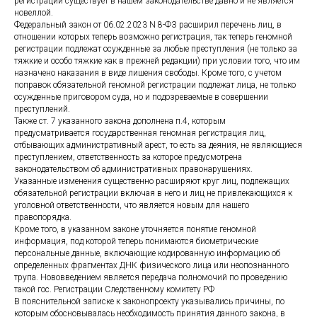
регистрации существует в нашем законодательстве давно и не является
новеллой.
Федеральный закон от 06.02.2023 N 8-ФЗ расширил перечень лиц, в
отношении которых теперь возможно регистрация, так теперь геномной
регистрации подлежат осужденные за любые преступления (не только за
тяжкие и особо тяжкие как в прежней редакции) при условии того, что им
назначено наказания в виде лишения свободы. Кроме того, с учетом
поправок обязательной геномной регистрации подлежат лица, не только
осужденные приговором суда, но и подозреваемые в совершении
преступлений.
Также ст. 7 указанного закона дополнена п.4, которым
предусматривается государственная геномная регистрация лиц,
отбывающих административный арест, то есть за деяния, не являющиеся
преступлением, ответственность за которое предусмотрена
законодательством об административных правонарушениях.
Указанные изменения существенно расширяют круг лиц, подлежащих
обязательной регистрации включая в него и лиц не привлекающихся к
уголовной ответственности, что является новым для нашего
правопорядка.
Кроме того, в указанном законе уточняется понятие геномной
информация, под которой теперь понимаются биометрические
персональные данные, включающие кодированную информацию об
определенных фрагментах ДНК физического лица или неопознанного
трупа. Нововведением является передача полномочий по проведению
такой гос. Регистрации Следственному комитету РФ
В пояснительной записке к законопроекту указывались причины, по
которым обосновывалась необходимость принятия данного закона, в