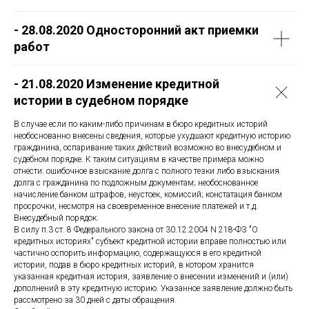
- 28.08.2020 Односторонний акт приемки
работ
- 21.08.2020 Изменение кредитной
истории в судебном порядке
В случае если по каким-либо причинам в бюро кредитных историй
необоснованно внесены сведения, которые ухудшают кредитную историю
гражданина, оспаривание таких действий возможно во внесудебном и
судебном порядке. К таким ситуациям в качестве примера можно
отнести: ошибочное взыскание долга с полного тезки либо взыскания
долга с гражданина по подложным документам; необоснованное
начисление банком штрафов, неустоек, комиссий; констатация банком
просрочки, несмотря на своевременное внесение платежей и т.д.
Внесудебный порядок.
В силу п.3 ст. 8 Федерального закона от 30.12.2004 N 218-ФЗ "О
кредитных историях" субъект кредитной истории вправе полностью или
частично оспорить информацию, содержащуюся в его кредитной
истории, подав в бюро кредитных историй, в котором хранится
указанная кредитная история, заявление о внесении изменений и (или)
дополнений в эту кредитную историю. Указанное заявление должно быть
рассмотрено за 30 дней с даты обращения.