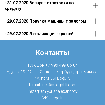
- 31.07.2020 Возврат страховки по
кредиту
- 29.07.2020 Покупка машины с залогом
- 29.07.2020 Легализация гаражей
Контакты
Телефон +7 996 499-86-04
Адрес: 199155, г. Санкт-Петербург, пр-т Кима д.
4А, пом. 36Н, оф.13
E-mail: info@a-legal-lf.com
Instagram yurist.alexandrov
VK: alegallf