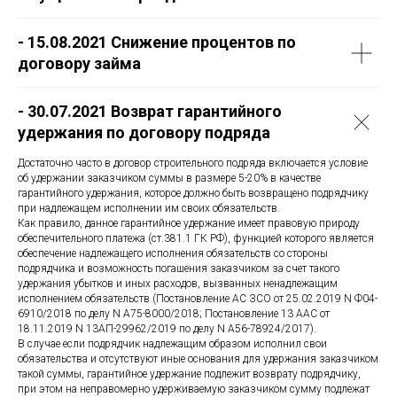
- 15.08.2021 Снижение процентов по
договору займа
- 30.07.2021 Возврат гарантийного
удержания по договору подряда
Достаточно часто в договор строительного подряда включается условие
об удержании заказчиком суммы в размере 5-20% в качестве
гарантийного удержания, которое должно быть возвращено подрядчику
при надлежащем исполнении им своих обязательств.
Как правило, данное гарантийное удержание имеет правовую природу
обеспечительного платежа (ст.381.1 ГК РФ), функцией которого является
обеспечение надлежащего исполнения обязательств со стороны
подрядчика и возможность погашения заказчиком за счет такого
удержания убытков и иных расходов, вызванных ненадлежащим
исполнением обязательств (Постановление АС ЗСО от 25.02.2019 N Ф04-
6910/2018 по делу N А75-8000/2018; Постановление 13 ААС от
18.11.2019 N 13АП-29962/2019 по делу N А56-78924/2017).
В случае если подрядчик надлежащим образом исполнил свои
обязательства и отсутствуют иные основания для удержания заказчиком
такой суммы, гарантийное удержание подлежит возврату подрядчику,
при этом на неправомерно удерживаемую заказчиком сумму подлежат